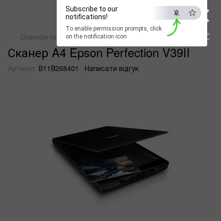
×
Subscribe to our
notifications!
To enable permission prompts, click
ESC
Сканери планшетні
Сканер A4 Epson Perfection V39II
on the notification icon
Сканер A4 Epson Perfection V39II
Артикул:
B11B268401
Написати відгук