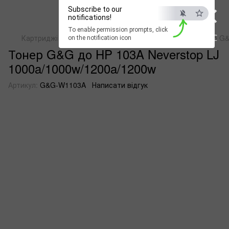
×
Subscribe to our
notifications!
To enable permission prompts, click
ESC
Картриджі для лазерних монохромних пристроїв
Тонер G&
on the notification icon
Тонер G&G до HP 103A Neverstop LJ
1000a/1000w/1200a/1200w
Артикул:
G&G-W1103A
Написати відгук