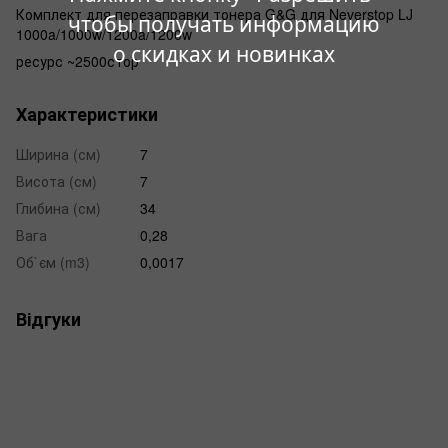
Комплект для перезаправки тонера G&G для Neverstop LJ
чтобы получать информацию
1000a/1000w/1200a/1200w
о скидках и новинках
ресурс ~2500стор
Характеристики
Ширина (см)
7
Висота (см)
7
Глибина (см)
34
Вага
0,28
Об`єм (m3)
0,0017
Відгуки