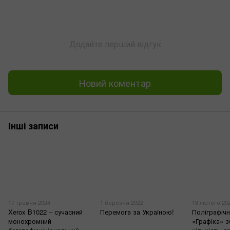
Додайте перший відгук
Новий коментар
Інші записи
17 травня 2024
1 березня 2022
18 лютого 20
Xerox B1022 – сучасний
Перемога за Україною!
Поліграфіч
монохромний
«Графіка» 