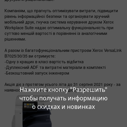
Компаніям, що прагнуть оптимізувати витрати, підвищити
рівень інформаційної безпеки та організувати зручний
мобільний друк, гнучка система керування друком Xerox
Workplace Suite надає оптимальну функціональність при
суттєво меншій вартості в порівнянні із аналогічними
рішеннями.
А разом із багатофункціональним пристроєм Xerox VersaLink
B7025/30/35 ви отримуєте:
-Одну з кращих в класі вартість відбитка
-Дуплексний ADF та витратні матеріали в комплекті
-Безкоштовний запуск інженером
Акція діє з протягом усього літа до 31 серпня 2021 року - за
Нажмите кнопку "Разрешить"
наявності обладнання на складі дістриб'ютора.
чтобы получать информацию
о скидках и новинках