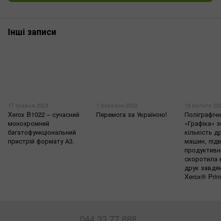
Інші записи
17 травня 2024
1 березня 2022
18 лютого 20
Xerox B1022 – сучасний
Перемога за Україною!
Поліграфіч
монохромний
«Графіка» 
багатофункціональний
кількість д
пристрій формату А3.
машин, під
продуктивн
скоротила 
друк завдяк
Xerox® Pri
044 33 77 888