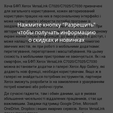
Хоча БФП Xerox VersaLink C7020/C7025/C7030 призначені
для загального користування, кожен авторизований
користувач працює на них в персональному інтерфейсі і
може налаштувати і зберегти потрібні програми із
Нажмите кнопку "Разрешить"
заздалегідь налаштованими під нього параметрами. При
авторизації на апараті користувач побачить на сенсорному
чтобы получать информацию
екрані іконки тільки тих функцій, до яких у нього є доступ, і
о скидках и новинках
може налаштувати їх конкретно під себе за допомогою
звичних жестів, як при роботі з мобільними додатками:
перетягування, перегортання і масштабування. На цьому
схожість з мобільними пристроями не закінчується. Як і на
смартфон, на БФП Xerox VersaLink C7020/C7025/C7030
можна встановити додатки з галереї Xerox App Gallery, які
додають нові функції, необхідні користувачам. Якщо ж в
галереї не знайдеться потрібних інструментів, партнери
Xerox зможуть розробити їх на замовлення з урахуванням
потреб компанії або робочої групи.
Де сучасні гаджети, там і обмін даними, що в умовах
збільшення чисельності віддалених працівників, стає ще
важливішим. Завдяки підтримці Google Drive, Microsoft
OneDrive, Dropbox і інших хмарних сервісів, Xerox VersaLink