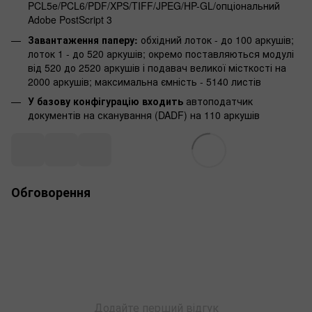
PCL5e/PCL6/PDF/XPS/TIFF/JPEG/HP-GL/опціональний
Adobe PostScript 3
Завантаження паперу:
обхідний лоток - до 100 аркушів;
лоток 1 - до 520 аркушів; окремо поставляються модулі
від 520 до 2520 аркушів і подавач великої місткості на
2000 аркушів; максимальна ємність - 5140 листів
У базову конфігурацію входить
автоподатчик
документів на сканування (DADF) на 110 аркушів
Обговорення
Додайте перший відгук