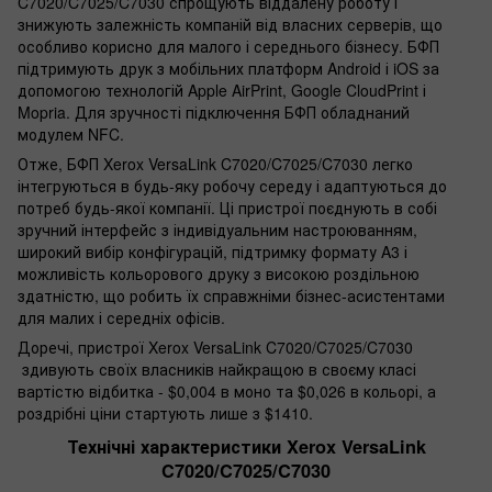
C7020/C7025/C7030 спрощують віддалену роботу і
знижують залежність компаній від власних серверів, що
особливо корисно для малого і середнього бізнесу. БФП
підтримують друк з мобільних платформ Android і iOS за
допомогою технологій Apple AirPrint, Google CloudPrint і
Mopria. Для зручності підключення БФП обладнаний
модулем NFC.
Отже, БФП Xerox VersaLink C7020/C7025/C7030 легко
інтегруються в будь-яку робочу середу і адаптуються до
потреб будь-якої компанії. Ці пристрої поєднують в собі
зручний інтерфейс з індивідуальним настроюванням,
широкий вибір конфігурацій, підтримку формату A3 і
можливість кольорового друку з високою роздільною
здатністю, що робить їх справжніми бізнес-асистентами
для малих і середніх офісів.
Доречі, пристрої Xerox VersaLink C7020/C7025/C7030
здивують своїх власників найкращою в своєму класі
вартістю відбитка - $0,004 в моно та $0,026 в кольорі, а
роздрібні ціни стартують лише з $1410.
Технічні характеристики Xerox VersaLink
C7020/C7025/C7030