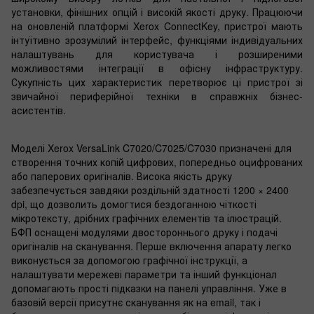
установки, фінішних опцій і високій якості друку. Працюючи
на оновленій платформі Xerox ConnectKey, пристрої мають
інтуїтивно зрозумілий інтерфейс, функціями індивідуальних
налаштувань для користувача і розширеними
можливостями інтеграції в офісну інфраструктуру.
Сукупність цих характеристик перетворює ці пристрої зі
звичайної периферійної техніки в справжніх бізнес-
асистентів.
Моделі Xerox VersaLink C7020/C7025/C7030 призначені для
створення точних копій цифрових, попередньо оцифрованих
або паперових оригіналів. Висока якість друку
забезпечується завдяки роздільній здатності 1200 × 2400
dpi, що дозволить домогтися бездоганною чіткості
мікротексту, дрібних графічних елементів та ілюстрацій.
БФП оснащені модулями двостороннього друку і подачі
оригіналів на сканування. Перше включення апарату легко
виконується за допомогою графічної інструкції, а
налаштувати мережеві параметри та інший функціонал
допомагають прості підказки на панелі управління. Уже в
базовій версії присутнє сканування як на email, так і