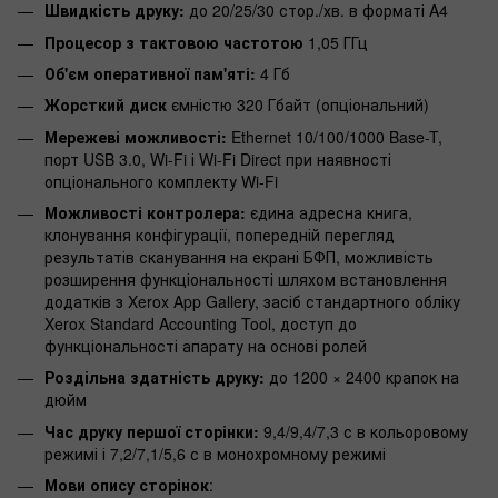
Швидкість друку:
до 20/25/30 стор./хв. в форматі A4
Процесор з тактовою частотою
1,05 ГГц
Об'єм оперативної пам'яті:
4 Гб
Жорсткий диск
ємністю 320 Гбайт (опціональний)
Мережеві можливості:
Ethernet 10/100/1000 Base-T,
порт USB 3.0, Wi-Fi і Wi-Fi Direct при наявності
опціонального комплекту Wi-Fi
Можливості контролера:
єдина адресна книга,
клонування конфігурації, попередній перегляд
результатів сканування на екрані БФП, можливість
розширення функціональності шляхом встановлення
додатків з Xerox App Gallery, засіб стандартного обліку
Xerox Standard Accounting Tool, доступ до
функціональності апарату на основі ролей
Роздільна здатність друку:
до 1200 × 2400 крапок на
дюйм
Час друку першої сторінки:
9,4/9,4/7,3 с в кольоровому
режимі і 7,2/7,1/5,6 с в монохромному режимі
Мови опису сторінок
: