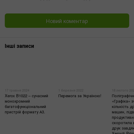
Новий коментар
Інші записи
17 травня 2024
1 березня 2022
18 лютого 20
Xerox B1022 – сучасний
Перемога за Україною!
Поліграфіч
монохромний
«Графіка» 
багатофункціональний
кількість д
пристрій формату А3.
машин, під
продуктивн
скоротила 
друк завдяк
Xerox® Pri