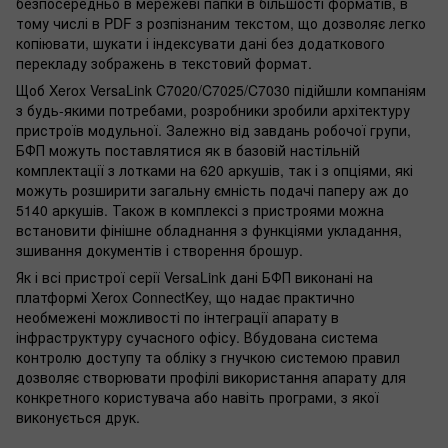
безпосередньо в мережеві папки в більшості форматів, в
тому числі в PDF з розпізнаним текстом, що дозволяє легко
копіювати, шукати і індексувати дані без додаткового
перекладу зображень в текстовий формат.
Щоб Xerox VersaLink C7020/C7025/C7030 підійшли компаніям
з будь-якими потребами, розробники зробили архітектуру
пристроїв модульної. Залежно від завдань робочої групи,
БФП можуть поставлятися як в базовій настільній
комплектації з лотками на 620 аркушів, так і з опціями, які
можуть розширити загальну ємність подачі паперу аж до
5140 аркушів. Також в комплексі з пристроями можна
встановити фінішне обладнання з функціями укладання,
зшивання документів і створення брошур.
Як і всі пристрої серії VersaLink дані БФП виконані на
платформі Xerox ConnectKey, що надає практично
необмежені можливості по інтеграції апарату в
інфраструктуру сучасного офісу. Вбудована система
контролю доступу та обліку з гнучкою системою правил
дозволяє створювати профілі використання апарату для
конкретного користувача або навіть програми, з якої
виконується друк.